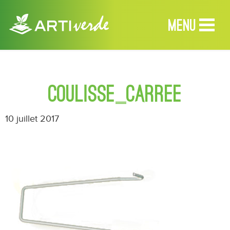
MENU
MENU
coulisse_carree
Accueil
10 juillet 2017
Produits
Services
Revendeurs
À propos