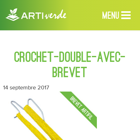
MENU
MENU
crochet-double-avec-
Accueil
brevet
Produits
14 septembre 2017
Services
Revendeurs
À propos