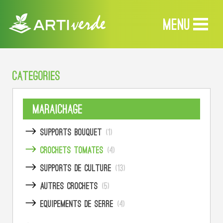
MENU
CATEGORIES
MENU
Accueil
Maraichage
Produits
Supports bouquet
(1)
Crochets tomates
(4)
Services
Supports de culture
(13)
Revendeurs
Autres crochets
(5)
À propos
Equipements de serre
(4)